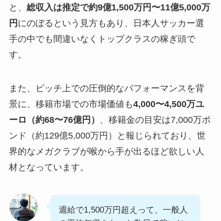
と、
総収入は推定で約9億1,500万円〜11億5,000万
円
にのぼるという見方もあり、日本人サッカー選
手の中でも間違いなくトップクラスの稼ぎ頭で
す。
また、ピッチ上での圧倒的なパフォーマンスを背
景に、移籍市場での市場価値も
4,000〜4,500万ユ
ーロ（約68〜76億円）
、移籍金の目安は7,000万ポ
ンド（約129億5,000万円）と報じられており、世
界的なメガクラブが喉から手が出るほど欲しい人
材となっています。
週給で1,500万円超えって、一般人