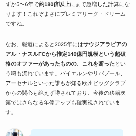
ずか5〜6年で
約180倍以上
にまで急増した計算にな
ります！これぞまさにプレミアリーグ・ドリーム
ですね。
なお、報道によると2025年には
サウジアラビアの
アル・ナスルFCから推定140億円規模という超破
格のオファーがあったものの、これを断った
とい
う噂も流れています。バイエルンやリバプール、
アーセナルといった誰もが知る欧州ビッグクラブ
からの関心も絶えず噂されており、今後の移籍次
第ではさらなる年俸アップも確実視されていま
す。