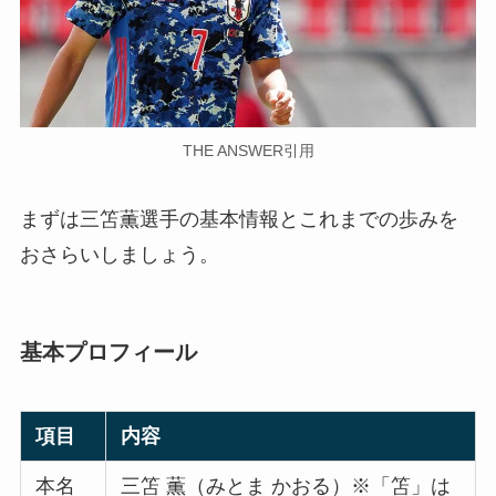
THE ANSWER引用
まずは三笘薫選手の基本情報とこれまでの歩みを
おさらいしましょう。
基本プロフィール
項目
内容
本名
三笘 薫（みとま かおる）※「笘」は