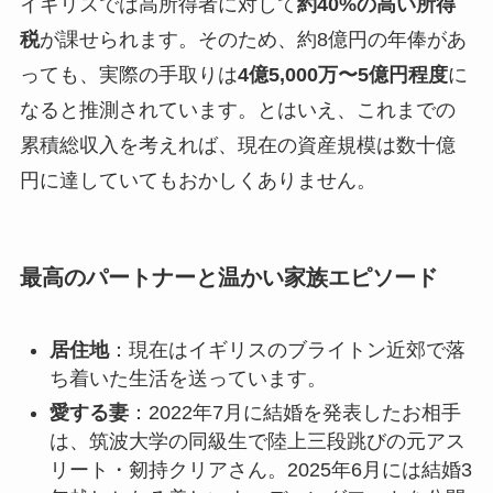
イギリスでは高所得者に対して
約40%の高い所得
税
が課せられます。そのため、約8億円の年俸があ
っても、実際の手取りは
4億5,000万〜5億円程度
に
なると推測されています。とはいえ、これまでの
累積総収入を考えれば、現在の資産規模は数十億
円に達していてもおかしくありません。
最高のパートナーと温かい家族エピソード
居住地
：現在はイギリスのブライトン近郊で落
ち着いた生活を送っています。
愛する妻
：2022年7月に結婚を発表したお相手
は、筑波大学の同級生で陸上三段跳びの元アス
リート・剱持クリアさん。2025年6月には結婚3