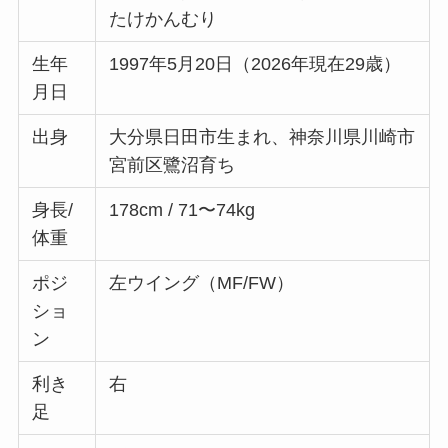
たけかんむり
生年
1997年5月20日（2026年現在29歳）
月日
出身
大分県日田市生まれ、神奈川県川崎市
宮前区鷺沼育ち
身長/
178cm / 71〜74kg
体重
ポジ
左ウイング（MF/FW）
ショ
ン
利き
右
足