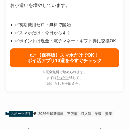
お小遣いを増やしています。
✅初期費用ゼロ・無料で開始
✅スマホだけ・今日からすぐ
✅ポイントは現金・電子マネー・ギフト券に交換OK
👉 【保存版】スマホだけでOK！
ポイ活アプリ10選を今すぐチェック
※完全無料で始められます。
まずは
1つだけ
試して、
続けられる手応えを。
スポーツ選手
2026年最新情報
三笘薫
収入源
年収
資産