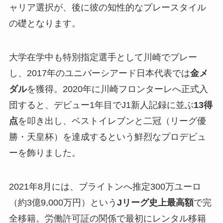
ャリア選択が、後に彼の知性的なプレースタイル
の礎となります。
大学在学中も特別指定選手として川崎でプレー
し、2017年のユニバーシアード日本代表では
金メ
ダル
を獲得。2020年に川崎フロンターレへ正式入
団すると、デビュー1年目でJ1新人記録に並ぶ
13得
点
を叩き出し、ベストイレブンと二冠（リーグ優
勝・天皇杯）を達成するという鮮烈なプロデビュ
ーを飾りました。
2021年8月には、ブライトンへ推定300万ユーロ
（約3億9,000万円）という
Jリーグ史上最高額
で完
全移籍。労働許可証の関係で最初にレンタル移籍