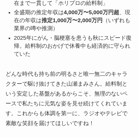
在まで一貫して「ホリプロの給料制」
全盛期の推定年収は
4,000万〜5,000万円超
、現
在の年収は
推定1,000万〜2,000万円
（いずれも
業界の噂や推測）
2025年にがん・脳梗塞を患うも秋にスピード復
帰。給料制のおかげで休養中も経済的に守られ
ていた
どんな時代も持ち前の明るさと唯一無二のキャラ
クターで駆け抜けてきた山瀬まみさん。給料制と
いう安定した基盤があるからこそ、無理のないペ
ースで私たちに元気な姿を見せ続けてくれていま
す。これからも体調を第一に、ラジオやテレビで
素敵な笑顔を届けてほしいですね！