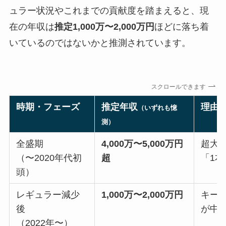
ュラー状況やこれまでの貢献度を踏まえると、現
在の年収は
推定1,000万〜2,000万円
ほどに落ち着
いているのではないかと推測されています。
スクロールできます
時期・フェーズ
推定年収
理由
（いずれも憶
測）
全盛期
4,000万〜5,000万円
超大
（〜2020年代初
超
「1本
頭）
レギュラー減少
1,000万〜2,000万円
キー
後
が中
（2022年〜）