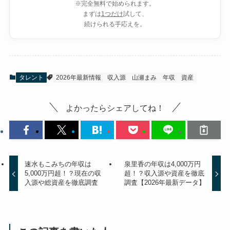
※完全無料で始められます。
まずは
1つだけ
試して、
続けられる手応えを。
タレント
2026年最新情報
収入源
山瀬まみ
年収
資産
よかったらシェアしてね！
速水もこみちの年収は
泉里香の年収は4,000万円
5,000万円超！？現在の収
超！？収入源や資産を徹底
入源や総資産を徹底調査
調査【2026年最新データ】