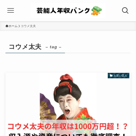
ホーム
コウメ太夫
コウメ太夫
– tag –
お笑い芸人