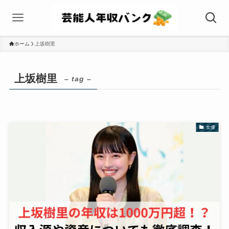
ホーム
上坂樹里
上坂樹里
– tag –
女優