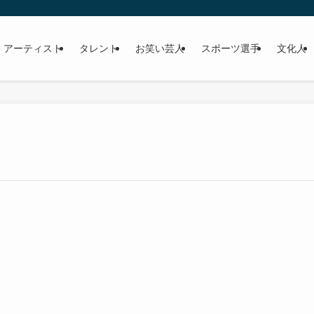
 アーティスト
タレント
お笑い芸人
スポーツ選手
文化人