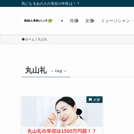
気になるあの人の現在の年収は！？
俳優
女優
ミュージシャン・
ホーム
丸山礼
丸山礼
– tag –
女優