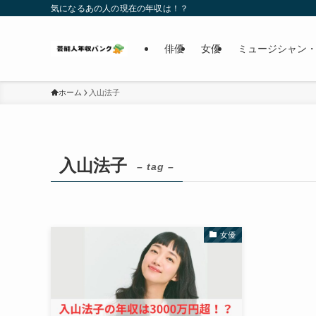
気になるあの人の現在の年収は！？
俳優
女優
ミュージシャン・
ホーム
入山法子
入山法子
– tag –
女優