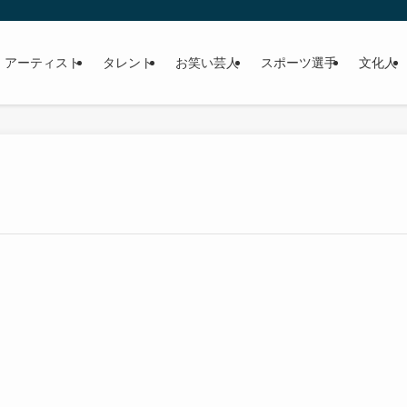
 アーティスト
タレント
お笑い芸人
スポーツ選手
文化人