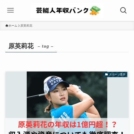
ホーム
原英莉花
原英莉花
– tag –
スポーツ選手