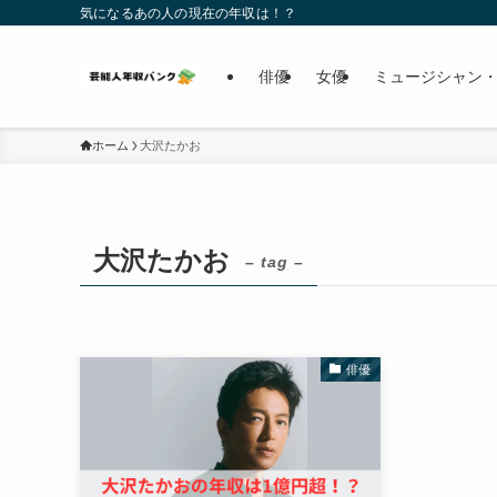
気になるあの人の現在の年収は！？
俳優
女優
ミュージシャン・
ホーム
大沢たかお
大沢たかお
– tag –
俳優