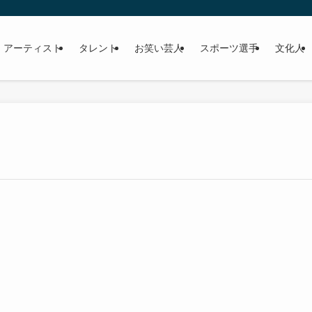
 アーティスト
タレント
お笑い芸人
スポーツ選手
文化人