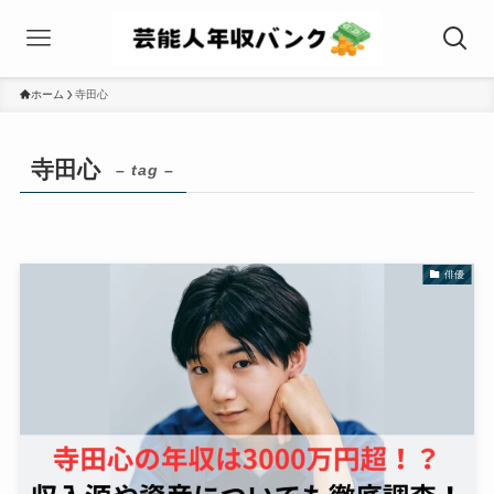
ホーム
寺田心
寺田心
– tag –
俳優