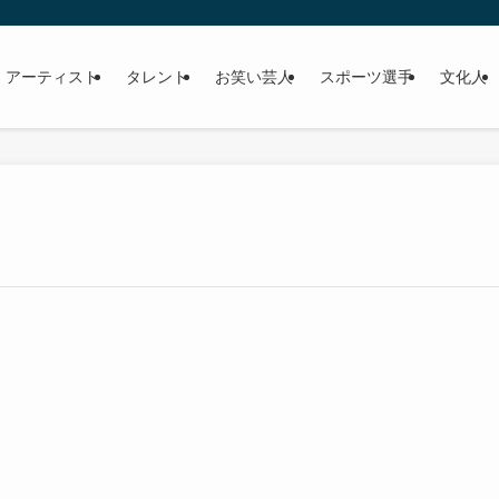
 アーティスト
タレント
お笑い芸人
スポーツ選手
文化人