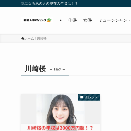
気になるあの人の現在の年収は！？
俳優
女優
ミュージシャン・
ホーム
川崎桜
川崎桜
– tag –
タレント