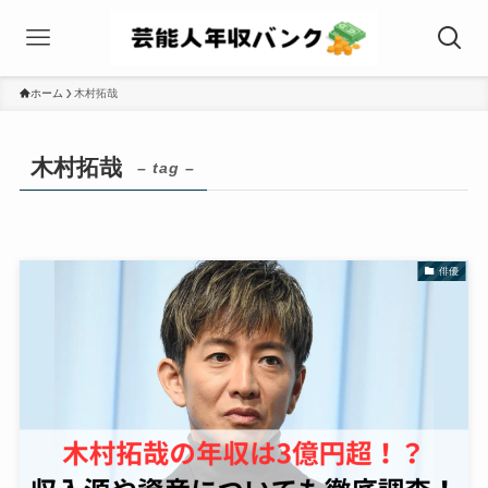
ホーム
木村拓哉
木村拓哉
– tag –
俳優