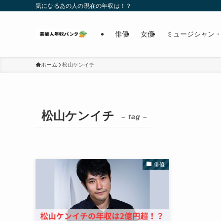
気になるあの人の現在の年収は！？
俳優
女優
ミュージシャン・
ホーム
松山ケンイチ
松山ケンイチ
– tag –
俳優