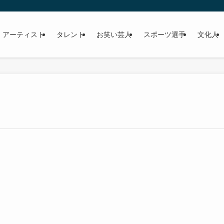
 アーティスト
タレント
お笑い芸人
スポーツ選手
文化人