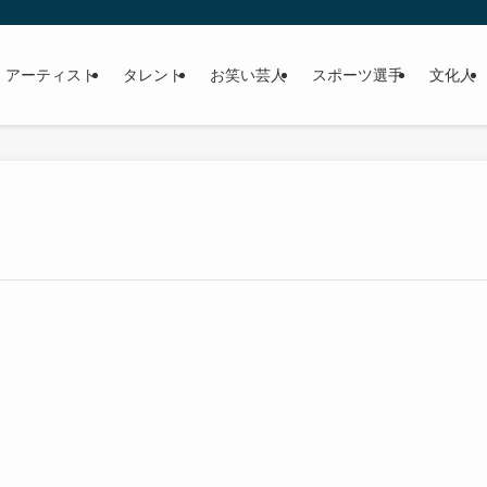
 アーティスト
タレント
お笑い芸人
スポーツ選手
文化人