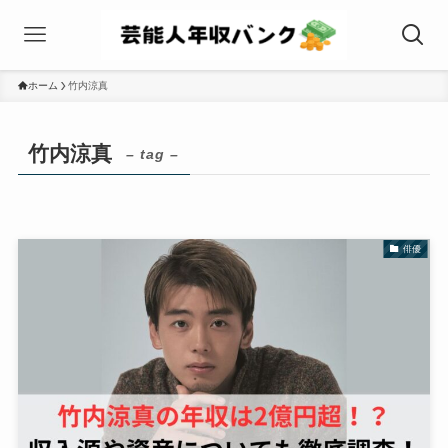
ホーム
竹内涼真
竹内涼真
– tag –
俳優