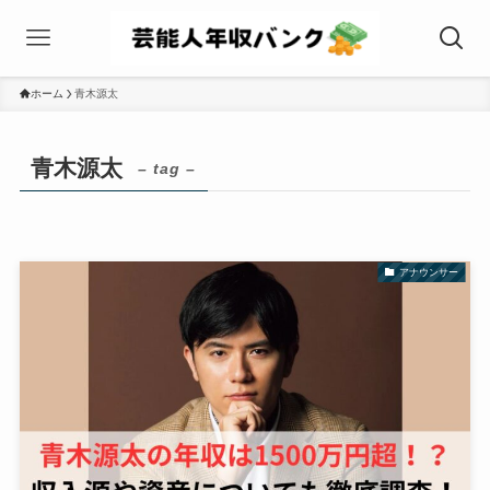
ホーム
青木源太
青木源太
– tag –
アナウンサー