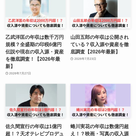
乙武洋匡の年収は数千万円
山田五郎の年収は公開され
規模？全盛期の印税6億円
ている？収入源や資産を徹
伝説や現在の収入源・資産
底調査【2026年最新】
を徹底調査！【2026年最
2026年7月23日
新】
2026年7月27日
佐久間宣行の年収は1億円
蜷川実花の年収は数億円超
超！？天才テレビプロデュ
え！？映画・写真の収入源