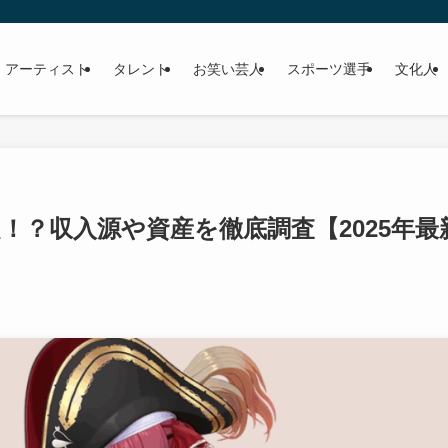
 アーティスト
タレント
お笑い芸人
スポーツ選手
文化人
！？収入源や資産を徹底調査【2025年最