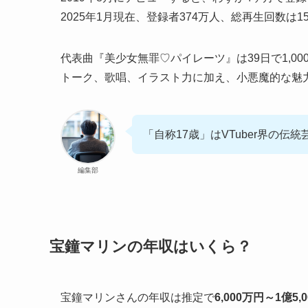
2025年1月現在、登録者374万人、総再生回数
代表曲『美少女無罪♡パイレーツ』は39日で1,0
トーク、歌唱、イラスト力に加え、小悪魔的な魅
「自称17歳」はVTuber界の伝
編集部
宝鐘マリンの年収はいくら？
宝鐘マリンさんの年収は推定で
6,000万円～1億5,