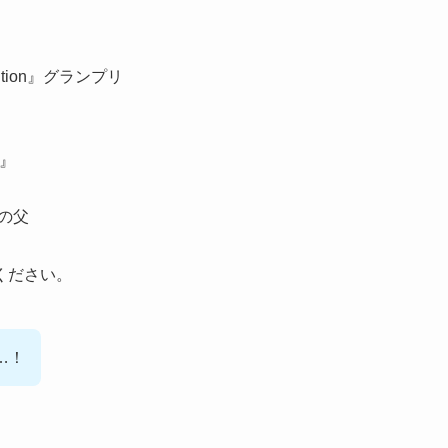
udition』グランプリ
Z』
児の父
ください。
…！