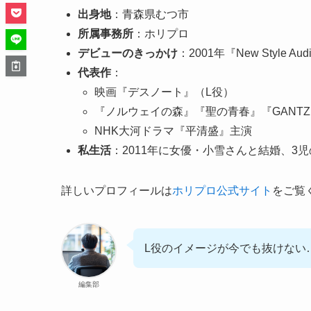
出身地
：青森県むつ市
所属事務所
：ホリプロ
デビューのきっかけ
：2001年『New Style A
代表作
：
映画『デスノート』（L役）
『ノルウェイの森』『聖の青春』『GANT
NHK大河ドラマ『平清盛』主演
私生活
：2011年に女優・小雪さんと結婚、3
詳しいプロフィールは
ホリプロ公式サイト
をご覧
L役のイメージが今でも抜けない
編集部