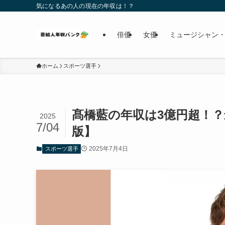
気になるあの人の現在の年収は！？
俳優
女優
ミュージシャン・
ホーム
スポーツ選手
髙橋藍の年収は3億円超！？
2025
7/04
版】
2025年7月4日
スポーツ選手