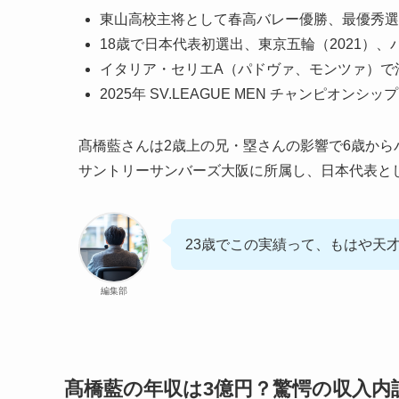
東山高校主将として春高バレー優勝、最優秀選
18歳で日本代表初選出、東京五輪（2021）、パ
イタリア・セリエA（パドヴァ、モンツァ）で
2025年 SV.LEAGUE MEN チャンピオ
髙橋藍さんは2歳上の兄・塁さんの影響で6歳か
サントリーサンバーズ大阪に所属し、日本代表と
23歳でこの実績って、もはや天
編集部
髙橋藍の年収は3億円？驚愕の収入内