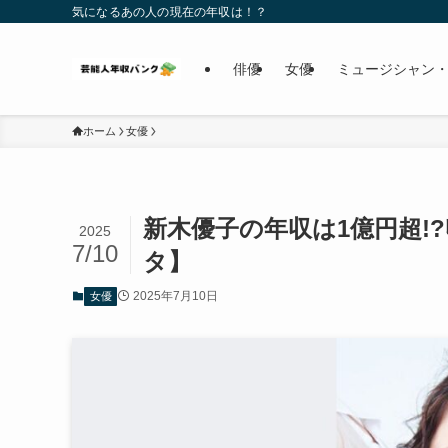
気になるあの人の現在の年収は！？
俳優
女優
ミュージシャン・
ホーム
女優
新木優子の年収は1億円超!
2025
7/10
タ】
2025年7月10日
女優