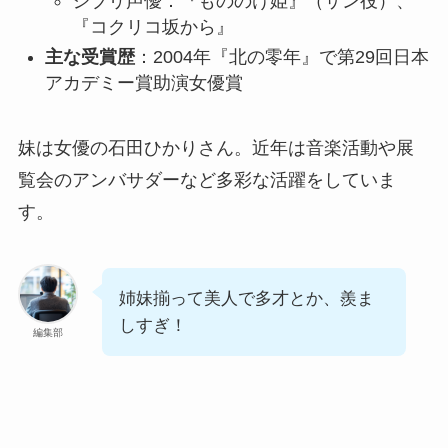
ジブリ声優：『もののけ姫』（サン役）、
『コクリコ坂から』
主な受賞歴
：2004年『北の零年』で第29回日本
アカデミー賞助演女優賞
妹は女優の石田ひかりさん。近年は音楽活動や展
覧会のアンバサダーなど多彩な活躍をしていま
す。
姉妹揃って美人で多才とか、羨ま
しすぎ！
編集部