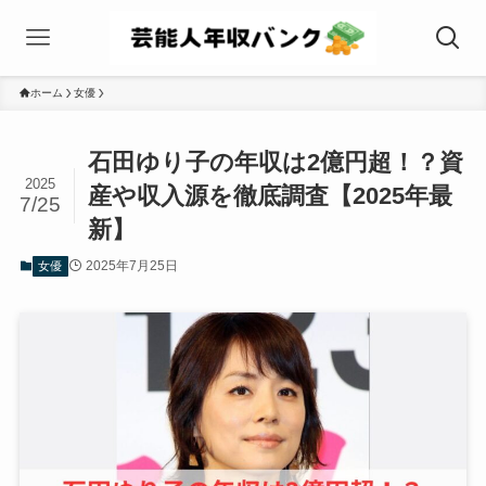
ホーム
女優
石田ゆり子の年収は2億円超！？資
2025
産や収入源を徹底調査【2025年最
7/25
新】
2025年7月25日
女優