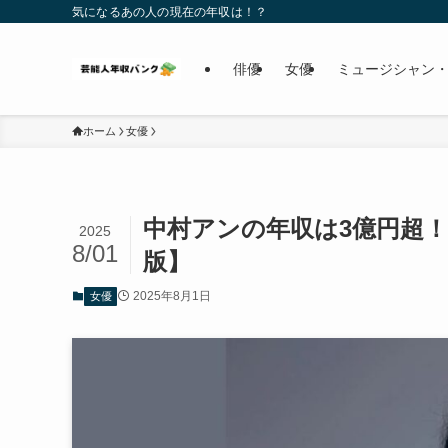
気になるあの人の現在の年収は！？
俳優
女優
ミュージシャン・
ホーム
女優
中村アンの年収は3億円超！
2025
8/01
版】
2025年8月1日
女優