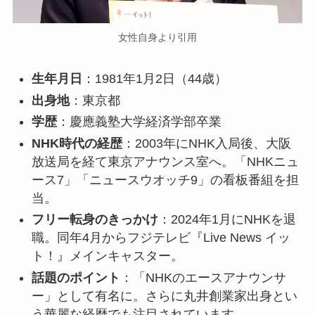
女性自身より引用
生年月日
：1981年1月2日（44歳）
出身地
：東京都
学歴
：慶應義塾大学経済学部卒業
NHK時代の経歴
：2003年にNHK入局後、大阪
放送局を経て東京アナウンス室へ。「NHKニュ
ース7」「ニュースウオッチ9」の看板番組を担
当。
フリー転身のきっかけ
：2024年1月にNHKを退
職。同年4月からフジテレビ『Live News イッ
ト！』メインキャスター。
話題のポイント
：「NHKのエースアナウンサ
ー」として有名に。さらに丸井創業家出身とい
う華麗な経歴でも注目されています。