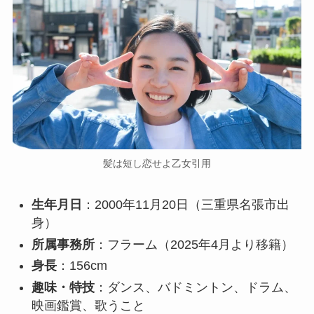
髪は短し恋せよ乙女引用
生年月日
：2000年11月20日（三重県名張市出
身）
所属事務所
：フラーム（2025年4月より移籍）
身長
：156cm
趣味・特技
：ダンス、バドミントン、ドラム、
映画鑑賞、歌うこと