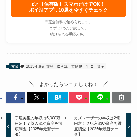
👉 【保存版】スマホだけでOK！
ポイ活アプリ10選を今すぐチェック
※完全無料で始められます。
まずは
1つだけ
試して、
続けられる手応えを。
女優
2025年最新情報
収入源
宮﨑優
年収
資産
よかったらシェアしてね！
宇垣美里の年収は5,000万
カズレーザーの年収は2億
円超！？収入源や資産を徹
円超！？収入源や資産を徹
底調査【2025年最新デー
底調査【2025年最新デー
タ】
タ】