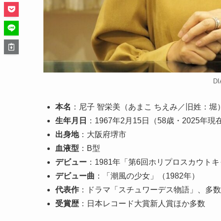
DI
本名
：尼子 智栄美（あまこ ちえみ／旧姓：堀
生年月日
：1967年2月15日（58歳・2025年現
出身地
：大阪府堺市
血液型
：B型
デビュー
：1981年「第6回ホリプロスカウト
デビュー曲
：「潮風の少女」（1982年）
代表作
：ドラマ「スチュワーデス物語」、多数
受賞歴
：日本レコード大賞新人賞ほか多数