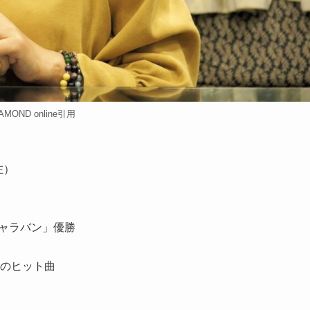
AMOND online引用
）
在）
キャラバン」優勝
のヒット曲