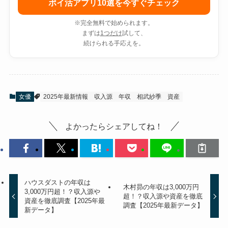
ポイ活アプリ10選を今すぐチェック
※完全無料で始められます。
まずは
1つだけ
試して、
続けられる手応えを。
女優
2025年最新情報
収入源
年収
相武紗季
資産
よかったらシェアしてね！
ハウスダストの年収は
木村昴の年収は3,000万円
3,000万円超！？収入源や
超！？収入源や資産を徹底
資産を徹底調査【2025年最
調査【2025年最新データ】
新データ】