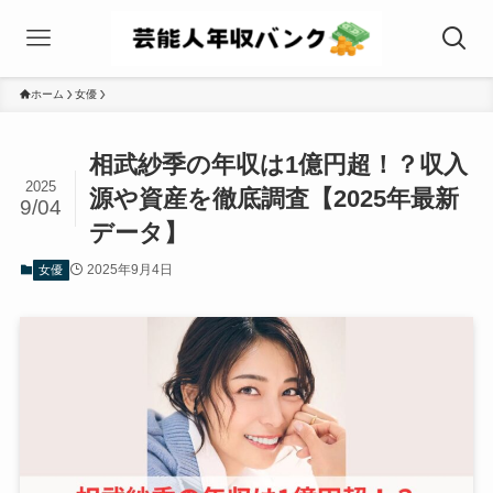
ホーム
女優
相武紗季の年収は1億円超！？収入
2025
源や資産を徹底調査【2025年最新
9/04
データ】
2025年9月4日
女優