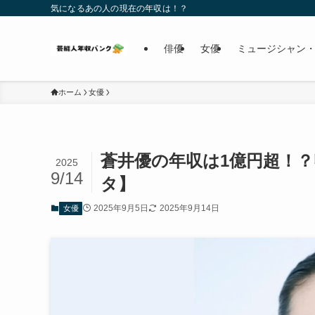
気になるあの人の現在の年収は！？
俳優
女優
ミュージシャン・
ホーム
女優
蒼井優の年収は1億円超！？
2025
9/14
タ】
2025年9月5日
2025年9月14日
女優