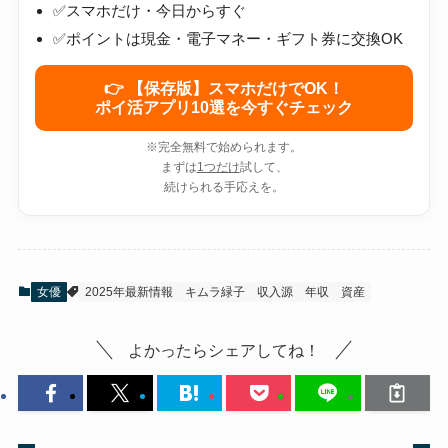
✅スマホだけ・今日からすぐ
✅ポイントは現金・電子マネー・ギフト券に交換OK
👉 【保存版】スマホだけでOK！
ポイ活アプリ10選を今すぐチェック
※完全無料で始められます。
まずは
1つだけ
試して、
続けられる手応えを。
女優
2025年最新情報
キムラ緑子
収入源
年収
資産
よかったらシェアしてね！