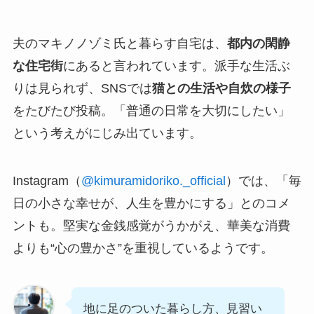
夫のマキノノゾミ氏と暮らす自宅は、
都内の閑静
な住宅街
にあると言われています。派手な生活ぶ
りは見られず、SNSでは
猫との生活や自炊の様子
をたびたび投稿。「普通の日常を大切にしたい」
という考えがにじみ出ています。
Instagram（
@kimuramidoriko._official
）では、「毎
日の小さな幸せが、人生を豊かにする」とのコメ
ントも。堅実な金銭感覚がうかがえ、華美な消費
よりも“心の豊かさ”を重視しているようです。
地に足のついた暮らし方、見習い