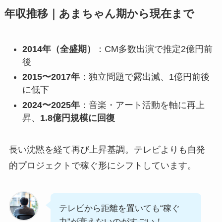
年収推移｜あまちゃん期から現在まで
2014年（全盛期）
：CM多数出演で推定2億円前
後
2015〜2017年
：独立問題で露出減、1億円前後
に低下
2024〜2025年
：音楽・アート活動を軸に再上
昇、
1.8億円規模に回復
長い沈黙を経て再び上昇基調。テレビよりも自発
的プロジェクトで稼ぐ形にシフトしています。
テレビから距離を置いても“稼ぐ
力”が衰えないのがすごい！