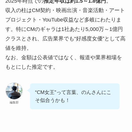
2025年時点での
推定年収は約1.5～1.8億円
。
収入の柱はCM契約・映画出演・音楽活動・アート
プロジェクト・YouTube収益など多岐にわたりま
す。特にCMのギャラは1社あたり5,000万～1億円
クラスとされ、広告業界でも“好感度女優”として高
値を維持。
なお、金額は公表値ではなく、報道や業界相場を
もとにした推定です。
“CM女王”って言葉、のんさんにこ
そ似合うかも！
編集部