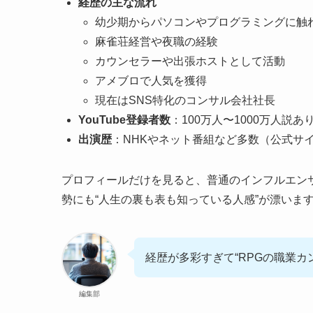
経歴の主な流れ
幼少期からパソコンやプログラミングに触
麻雀荘経営や夜職の経験
カウンセラーや出張ホストとして活動
アメブロで人気を獲得
現在はSNS特化のコンサル会社社長
YouTube登録者数
：100万人〜1000万人説
出演歴
：NHKやネット番組など多数（公式サ
プロフィールだけを見ると、普通のインフルエン
勢にも“人生の裏も表も知っている人感”が漂いま
経歴が多彩すぎて“RPGの職業カ
編集部