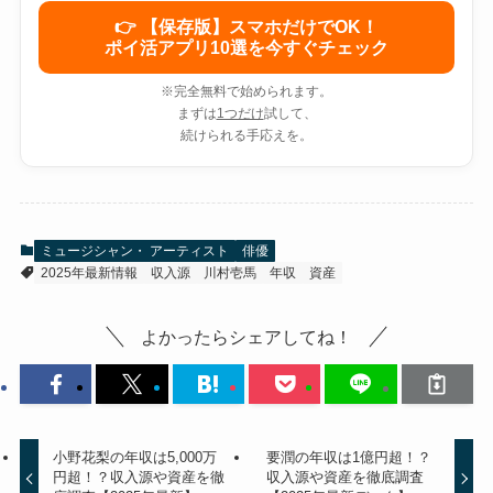
👉 【保存版】スマホだけでOK！
ポイ活アプリ10選を今すぐチェック
※完全無料で始められます。
まずは
1つだけ
試して、
続けられる手応えを。
ミュージシャン・ アーティスト
俳優
2025年最新情報
収入源
川村壱馬
年収
資産
よかったらシェアしてね！
小野花梨の年収は5,000万
要潤の年収は1億円超！？
円超！？収入源や資産を徹
収入源や資産を徹底調査