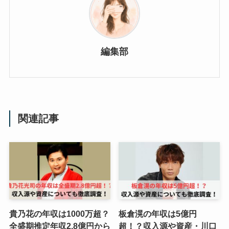
編集部
関連記事
貴乃花の年収は1000万超？
板倉滉の年収は5億円
全盛期推定年収2.8億円から
超！？収入源や資産・川口