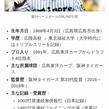
週刊ベースボールONLINE引用
生年月日
：1968年4月3日（広島県広島市出身）
学歴
：広陵高校 → 東北福祉大学（大学時代に
はトリプルスリーを記録）
プロ入り
：1991年、広島東洋カープからドラフ
ト4位指名
主な所属球団
：広島東洋カープ、阪神タイガー
ス
監督歴
：阪神タイガース 第33代監督（2016～
2018年）
主な記録・受賞歴
：
1002打席連続無併殺打（日本記録）
1492試合連続フルイニング出場（世界記