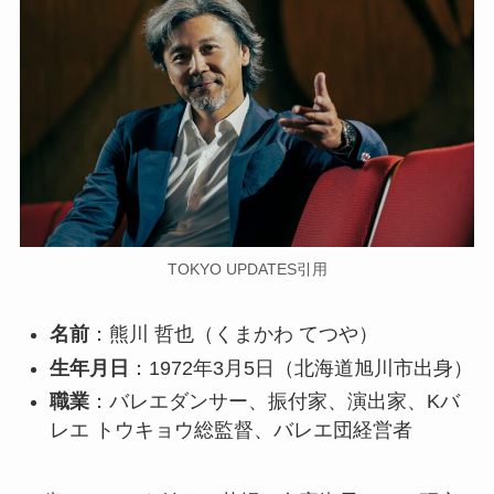
TOKYO UPDATES引用
名前
：熊川 哲也（くまかわ てつや）
生年月日
：1972年3月5日（北海道旭川市出身）
職業
：バレエダンサー、振付家、演出家、Kバ
レエ トウキョウ総監督、バレエ団経営者