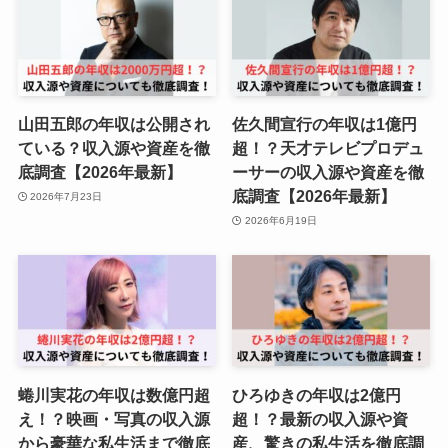
山田五郎の年収は公開され
佐久間宣行の年収は1億円
ている？収入源や資産を徹
超！？天才テレビプロデュ
底調査【2026年最新】
ーサーの収入源や資産を徹
底調査【2026年最新】
2026年7月23日
2026年6月19日
蜷川実花の年収は数億円超
ひろゆきの年収は2億円
え！？映画・写真の収入源
超！？最新の収入源や資
から豪華な私生活まで徹底
産、驚きの私生活を徹底調