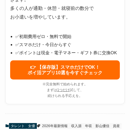
多くの人が通勤・休憩・就寝前の数分で
お小遣いを増やしています。
✅初期費用ゼロ・無料で開始
✅スマホだけ・今日からすぐ
✅ポイントは現金・電子マネー・ギフト券に交換OK
👉 【保存版】スマホだけでOK！
ポイ活アプリ10選を今すぐチェック
※完全無料で始められます。
まずは
1つだけ
試して、
続けられる手応えを。
タレント
女優
2026年最新情報
収入源
年収
影山優佳
資産