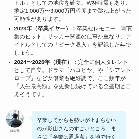
ドル」としての地位を確立。W杯特需もあり、
推定1,000万〜3,000万円程度まで跳ね上がった
可能性があります。
2023年（卒業イヤー）：
卒業セレモニー、写真
集のヒット、サッカー関連の仕事が重なり、ア
イドルとしての「ピーク収入」を記録した年で
しょう。
2024〜2026年（現在）：
完全に個人タレント
として自立。ドラマ『ハコビヤ』や『シアント
ロープ』など女優業も絶好調で、ここ数年が
「人生最高額」を更新し続けている全盛期と言
えそうです。
卒業してからも勢いが止まらない
のが影山さんのすごいところ。ま
編集部
さに「卒業は通過点」を地で行く