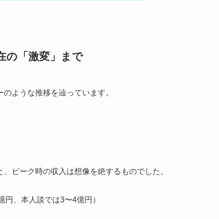
在の「激変」まで
ーのような推移を辿っています。
と、ピーク時の収入は想像を絶するものでした。
億円、本人談では3〜4億円）