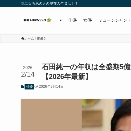
気になるあの人の現在の年収は！？
俳優
女優
ミュージシャン・
ホーム
俳優
石田純一の年収は全盛期5
2026
2/14
【2026年最新】
2026年2月14日
俳優