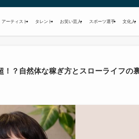
 アーティスト
タレント
お笑い芸人
スポーツ選手
文化人
円超！？自然体な稼ぎ方とスローライフの