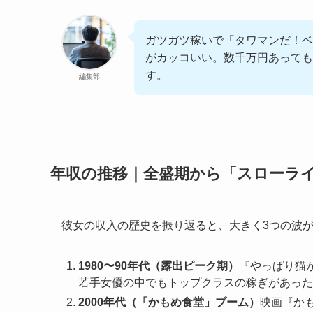
ガツガツ稼いで「タワマンだ！ベ
がカッコいい。数千万円あっても
す。
編集部
年収の推移｜全盛期から「スローラ
彼女の収入の歴史を振り返ると、大きく3つの波
1980〜90年代（露出ピーク期）
『やっぱり猫
若手女優の中でもトップクラスの稼ぎがあった
2000年代（「かもめ食堂」ブーム）
映画『か