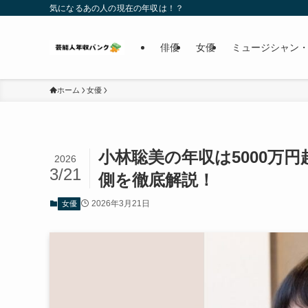
気になるあの人の現在の年収は！？
俳優
女優
ミュージシャン・
ホーム
女優
小林聡美の年収は5000万
2026
3/21
側を徹底解説！
2026年3月21日
女優