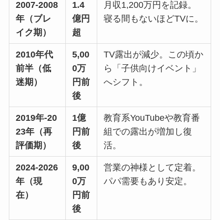
2007-2008
1.4
月収1,200万円を記録。
年（ブレ
億円
寝る間もないほどTVに。
イク期）
超
2010年代
5,00
TV露出が減少。この頃か
前半（低
0万
ら「子供向けイベント」
迷期）
円前
へシフト。
後
2019年-20
1億
教育系YouTubeや教育番
23年（再
円前
組での露出が増加し復
評価期）
後
活。
2024-2026
9,00
営業の神様として定着。
年（現
0万
パパ需要もあり安定。
在）
円前
後