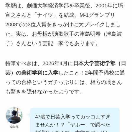
学歴は、創価大学経済学部を卒業後、2001年に塙
宣之さんと「ナイツ」を結成。M-1グランプリ
2008での3位入賞をきっかけに大ブレイクしまし
た。実は、お母様が演歌歌手の津島明希（津島波
子）さんという芸能一家でもあります。
特筆すべきは、2026年4月に
日本大学芸術学部（日
芸）の美術学科に入学
したこと！2年間予備校に通
っての合格というガチっぷりには、相方の塙さん
も驚きを隠せなかったようです。
47歳で日芸入学ってカッコよすぎ
ませんか！？「ヤホー」で調べた
編集部