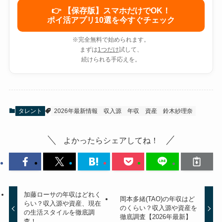
👉 【保存版】スマホだけでOK！
ポイ活アプリ10選を今すぐチェック
※完全無料で始められます。
まずは
1つだけ
試して、
続けられる手応えを。
タレント
2026年最新情報
収入源
年収
資産
鈴木紗理奈
よかったらシェアしてね！
加藤ローサの年収はどれく
岡本多緒(TAO)の年収はど
らい？収入源や資産、現在
のくらい？収入源や資産を
の生活スタイルを徹底調
徹底調査【2026年最新】
査！