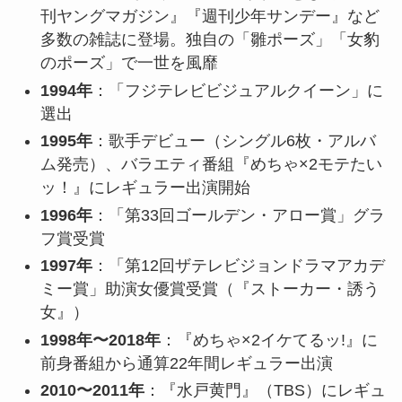
刊ヤングマガジン』『週刊少年サンデー』など
多数の雑誌に登場。独自の「雛ポーズ」「女豹
のポーズ」で一世を風靡
1994年
：「フジテレビビジュアルクイーン」に
選出
1995年
：歌手デビュー（シングル6枚・アルバ
ム発売）、バラエティ番組『めちゃ×2モテたい
ッ！』にレギュラー出演開始
1996年
：「第33回ゴールデン・アロー賞」グラ
フ賞受賞
1997年
：「第12回ザテレビジョンドラマアカデ
ミー賞」助演女優賞受賞（『ストーカー・誘う
女』）
1998年〜2018年
：『めちゃ×2イケてるッ!』に
前身番組から通算22年間レギュラー出演
2010〜2011年
：『水戸黄門』（TBS）にレギュ