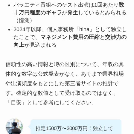
バラエティ番組へのゲスト出演は1回あたり
数
十万円程度のギャラ
が発生しているとみられる
（憶測）
2024年以降、個人事務所「hina」として独立し
たことで、
マネジメント費用の圧縮
と
交渉力の
向上
が見込まれる
信頼性の高い情報と噂の区別について、年収の具
体的な数字は公式発表がなく、あくまで業界相場
や出演頻度をもとにした第三者サイトの推計で
す。確定的な数値として受け取るのではなく、
「目安」として参考にしてください。
推定1500万〜3000万円！独立して