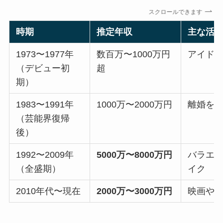
スクロールできます
時期
推定年収
主な活
1973〜1977年
数百万〜1000万円
アイド
（デビュー初
超
期）
1983〜1991年
1000万〜2000万円
離婚を
（芸能界復帰
後）
1992〜2009年
5000万〜8000万円
バラエ
（全盛期）
イク
2010年代〜現在
2000万〜3000万円
映画や