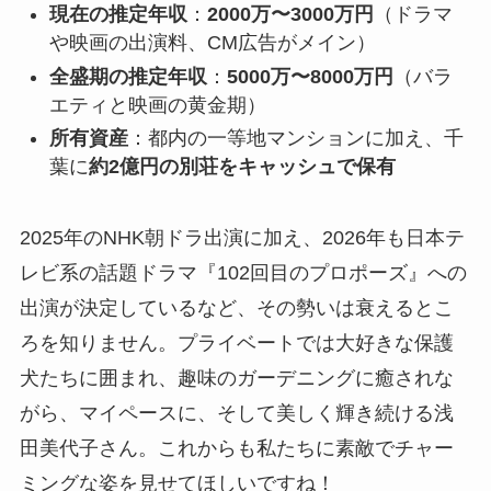
現在の推定年収
：
2000万〜3000万円
（ドラマ
や映画の出演料、CM広告がメイン）
全盛期の推定年収
：
5000万〜8000万円
（バラ
エティと映画の黄金期）
所有資産
：都内の一等地マンションに加え、千
葉に
約2億円の別荘をキャッシュで保有
2025年のNHK朝ドラ出演に加え、2026年も日本テ
レビ系の話題ドラマ『102回目のプロポーズ』への
出演が決定しているなど、その勢いは衰えるとこ
ろを知りません。プライベートでは大好きな保護
犬たちに囲まれ、趣味のガーデニングに癒されな
がら、マイペースに、そして美しく輝き続ける浅
田美代子さん。これからも私たちに素敵でチャー
ミングな姿を見せてほしいですね！