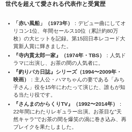
世代を超えて愛される代表作と受賞歴
「赤い風船」（1973年）
：デビュー曲にしてオ
リコン1位、年間セールス10位（累計約80万
枚）の大ヒットを記録。第15回日本レコード大
賞新人賞に輝きました。
『寺内貫太郎一家』（1974年・TBS）
：人気ド
ラマに出演し、お茶の間の人気者に。
『釣りバカ日誌』シリーズ（1994〜2009年・
映画）
：主人公・ハマちゃんの妻である「みち
子さん」役を15年にわたって演じた、誰もが知
る当たり役です。
『さんまのからくりTV』（1992〜2014年）
：
22年間にわたりレギュラー出演。お茶目な”天
然キャラ”でお茶の間を爆笑の渦に巻き込み、再
ブレイクを果たしました。