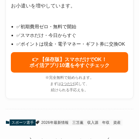
お小遣いを増やしています。
✅初期費用ゼロ・無料で開始
✅スマホだけ・今日からすぐ
✅ポイントは現金・電子マネー・ギフト券に交換OK
👉 【保存版】スマホだけでOK！
ポイ活アプリ10選を今すぐチェック
※完全無料で始められます。
まずは
1つだけ
試して、
続けられる手応えを。
スポーツ選手
2026年最新情報
三笘薫
収入源
年収
資産