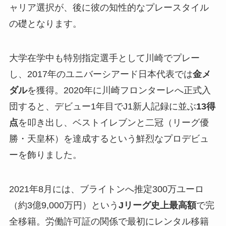
ャリア選択が、後に彼の知性的なプレースタイル
の礎となります。
大学在学中も特別指定選手として川崎でプレー
し、2017年のユニバーシアード日本代表では
金メ
ダル
を獲得。2020年に川崎フロンターレへ正式入
団すると、デビュー1年目でJ1新人記録に並ぶ
13得
点
を叩き出し、ベストイレブンと二冠（リーグ優
勝・天皇杯）を達成するという鮮烈なプロデビュ
ーを飾りました。
2021年8月には、ブライトンへ推定300万ユーロ
（約3億9,000万円）という
Jリーグ史上最高額
で完
全移籍。労働許可証の関係で最初にレンタル移籍