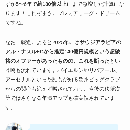
ずか5〜6年で
約180倍以上
にまで急増した計算にな
ります！これぞまさにプレミアリーグ・ドリーム
ですね。
なお、報道によると2025年には
サウジアラビアの
アル・ナスルFCから推定140億円規模という超破
格のオファーがあったものの、これを断った
とい
う噂も流れています。バイエルンやリバプール、
アーセナルといった誰もが知る欧州ビッグクラブ
からの関心も絶えず噂されており、今後の移籍次
第ではさらなる年俸アップも確実視されていま
す。