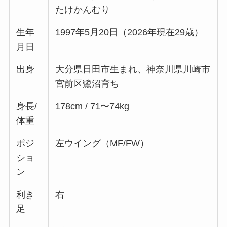
たけかんむり
生年
1997年5月20日（2026年現在29歳）
月日
出身
大分県日田市生まれ、神奈川県川崎市
宮前区鷺沼育ち
身長/
178cm / 71〜74kg
体重
ポジ
左ウイング（MF/FW）
ショ
ン
利き
右
足