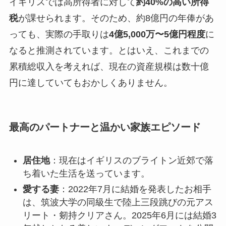
イギリスでは高所得者に対して
約40%の高い所得
税
が課せられます。そのため、約8億円の年俸があ
っても、実際の手取りは
4億5,000万〜5億円程度
に
なると推測されています。とはいえ、これまでの
累積総収入を考えれば、現在の資産規模は数十億
円に達していてもおかしくありません。
最高のパートナーと温かい家族エピソード
居住地
：現在はイギリスのブライトン近郊で落
ち着いた生活を送っています。
愛する妻
：2022年7月に結婚を発表したお相手
は、筑波大学の同級生で陸上三段跳びの元アス
リート・剱持クリアさん。2025年6月には結婚3