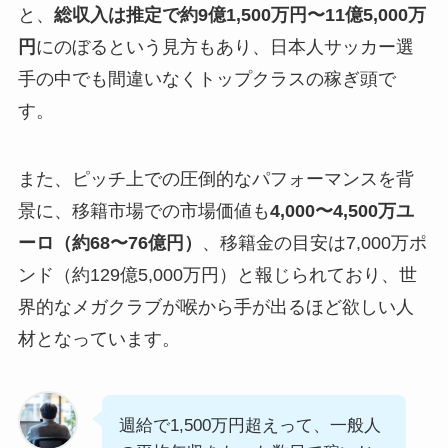
と、
総収入は推定で約9億1,500万円〜11億5,000万
円
にのぼるという見方もあり、日本人サッカー選
手の中でも間違いなくトップクラスの稼ぎ頭で
す。
また、ピッチ上での圧倒的なパフォーマンスを背
景に、移籍市場での市場価値も
4,000〜4,500万ユ
ーロ（約68〜76億円）
、移籍金の目安は7,000万ポ
ンド（約129億5,000万円）と報じられており、世
界的なメガクラブが喉から手が出るほど欲しい人
材となっています。
週給で1,500万円超えって、一般人