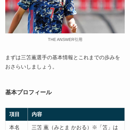
THE ANSWER引用
まずは三笘薫選手の基本情報とこれまでの歩みを
おさらいしましょう。
基本プロフィール
項目
内容
本名
三笘 薫（みとま かおる）※「笘」は